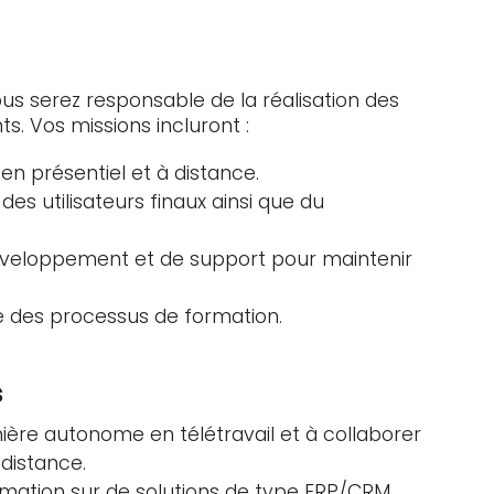
us serez responsable de la réalisation des
s. Vos missions incluront :
n présentiel et à distance.
des utilisateurs finaux ainsi que du
éveloppement et de support pour maintenir
ue des processus de formation.
s
ère autonome en télétravail et à collaborer
distance.
mation sur de solutions de type ERP/CRM.