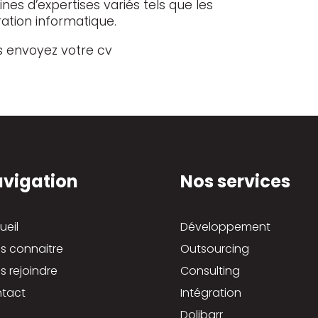
es d’expertises variés tels que les
ration informatique.
rs envoyez votre cv
vigation
Nos services
ueil
Développement
s connaitre
Outsourcing
s rejoindre
Consulting
tact
Intégration
Dolibarr